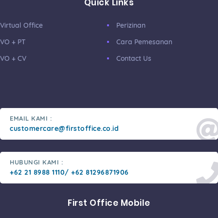
Quick Links
Virtual Office
Perizinan
VO + PT
Cara Pemesanan
VO + CV
Contact Us
EMAIL KAMI :
customercare@firstoffice.co.id
HUBUNGI KAMI :
+62 21 8988 1110/ +62 81296871906
First Office Mobile